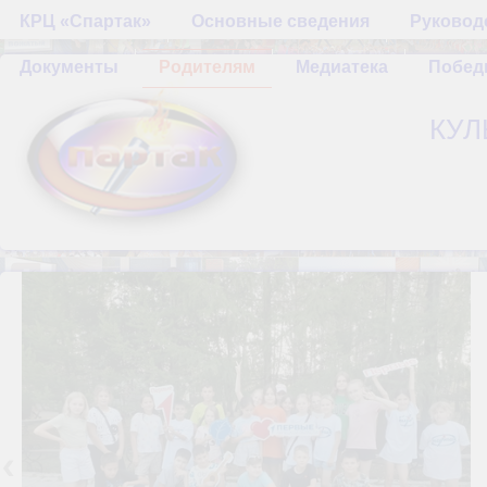
КРЦ «Спартак»
Основные сведения
Руководс
Документы
Родителям
Медиатека
Побе
КУЛ