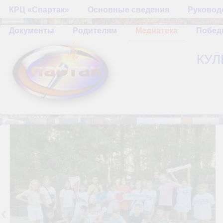
КРЦ «Спартак»
Основные сведения
Руководс
Документы
Родителям
Медиатека
Побе
КУЛ