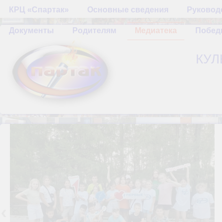
КРЦ «Спартак»
Основные сведения
Руководс
Документы
Родителям
Медиатека
Побе
КУЛ